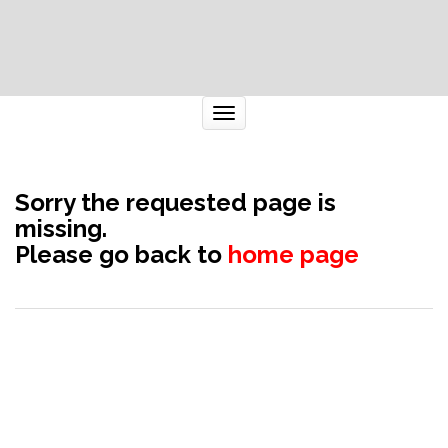
ナ
ビ
ゲ
ー
シ
ョ
ン
を
切
り
替
え
Sorry the requested page is
missing.
Please go back to
home page